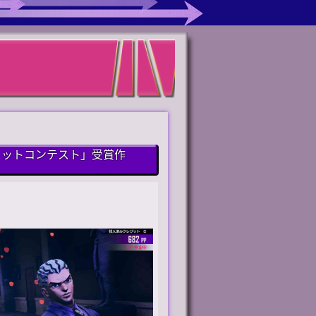
ョットコンテスト」受賞作